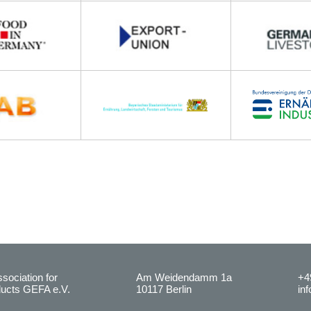
ociation for
Am Weidendamm 1a
+4
ducts GEFA e.V.
10117 Berlin
in