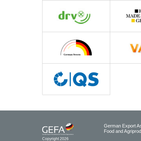
German Export Ass
Food and Agripro
Copyright 2026