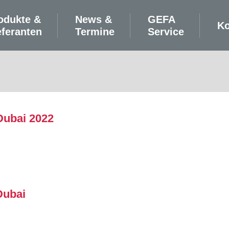
odukte &
News &
GEFA
Ko
eferanten
Termine
Service
Dubai 2022
Dubai