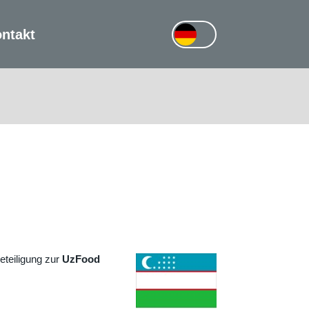
ntakt
teiligung zur
UzFood