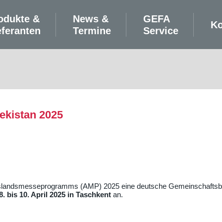
odukte &
News &
GEFA
Ko
eferanten
Termine
Service
kistan 2025
slandsmesseprogramms (AMP) 2025 eine deutsche Gemeinschaftsbe
 bis 10. April 2025 in Taschkent
an.